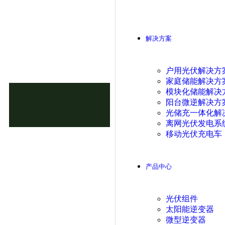
解决方案
户用光伏解决方
家庭储能解决方
模块化储能解决
阳台微逆解决方
光储充一体化解
离网光伏发电系
移动光伏充电车
产品中心
光伏组件
太阳能逆变器
微型逆变器