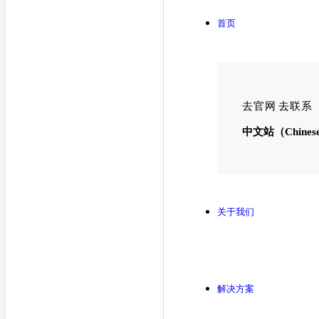
首页
去官网
去联系
中文站（Chines
关于我们
解决方案