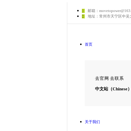
邮箱：movetopower@163
地址：常州市天宁区中吴大
首页
去官网
去联系
中文站（Chinese
关于我们