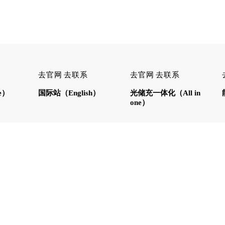
去官网
去联系
去官网
去联系
e）
国际站（English）
光储充一体化（All in
one）