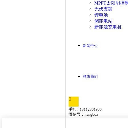
MPPT太阳能控
光伏支架
锂电池
储能电站
新能源充电桩
新闻中心
联络我们
手机：18112861906
微信号：nengbox