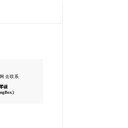
网
去联系
零碳
ngBox）