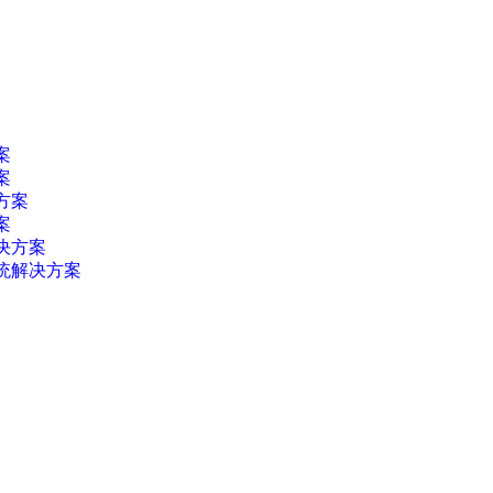
案
案
方案
案
决方案
统解决方案