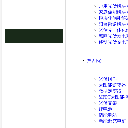
户用光伏解决
家庭储能解决
模块化储能解
阳台微逆解决
光储充一体化
离网光伏发电
移动光伏充电
产品中心
光伏组件
太阳能逆变器
微型逆变器
MPPT太阳能
光伏支架
锂电池
储能电站
新能源充电桩