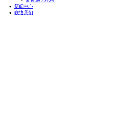
新能源充电桩
新闻中心
联络我们