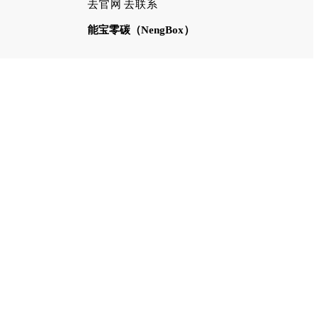
去官网
去联系
能宝零碳（NengBox）