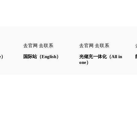
去官网
去联系
去官网
去联系
e）
国际站（English）
光储充一体化（All in
one）