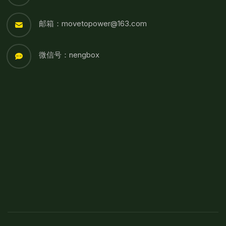
邮箱：movetopower@163.com
微信号：nengbox